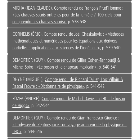
MICHA (JEAN-CLAUDE),
Compte rendu de François Prud'Homme :
«Les chauves-souris ont-elles peur de la lumière ? 100 clefs pour
comprendre les chauves-souris»
, p. 538-538
CORNELIS (ÉRIC),
Compte rendu de Joël Chaskalovic : «Méthodes
mathématiques et numériques pour les équations aux dérivées
partielles : applications aux sciences de l'ingénieur»
, p. 539-540
DEMORTIER (GUY),
Compte rendu de Gilles Cohen-Tannoudji &
Michel Spiro : «Le boson et le chapeau mexicain»
, p. 540-541
DHYNE (MIGUËL),
Compte rendu de Richard Taillet, Loïc Villain &
Pascal Febvre : «Dictionnaire de physique»
, p. 541-542
FÜZFA (ANDRÉ),
Compte rendu de Michel Davier : «LHC : le boson
de Higgs»
, p. 542-544
DEMORTIER (GUY),
Compte rendu de Gian Francesco Giudice :
«L'odyssée du Zeptoespace : un voyage au cœur de la physique du
LHC»
, p. 544-546