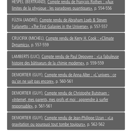
HESPEL (BERTRAND),
Compte rendu de François Rothen : «Aux
limites de la physique : les paradoxes quantiques»
, p. 554-556
FÜZFA (ANDRÉ),
Compte rendu de Abraham Loeb & Steven
Furlanetto : «The First Galaxies in the Universe»
, p. 557-557
CRUCIFIX (MICHEL),
Compte rendu de Kerry H. Cook : «Climate
Dynamics»
, p. 557-559
LAMBERTS (LUC),
Compte rendu de Paul Depovere : «La fabuleuse
histoire des bâtisseurs de la chimie moderne»
, p. 559-559
DEMORTIER (GUY),
Compte rendu de Anna Alter : «L'univers : ce
qu'on ne sait pas encore»
, p. 560-561
DEMORTIER (GUY),
Compte rendu de Christophe Butstraen :
«Internet, mes parents, mes profs et moi : apprendre à surfer
responsable»
, p. 561-561
DEMORTIER (GUY),
Compte rendu de Jean-Philippe Uzan : «La
gravitation ou pourquoi tout tombe toujours»
, p. 562-562