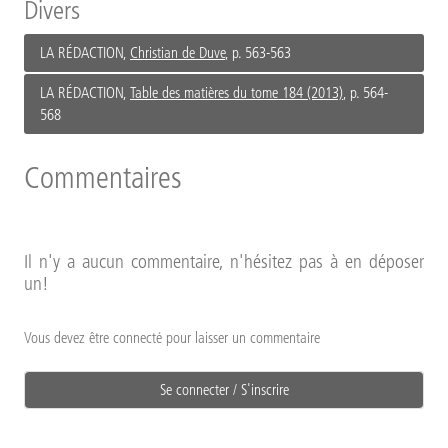
Divers
LA RÉDACTION,
Christian de Duve
, p. 563-563
LA RÉDACTION,
Table des matières du tome 184 (2013)
, p. 564-
568
Commentaires
Il n'y a aucun commentaire, n'hésitez pas à en déposer
un!
Vous devez être connecté pour laisser un commentaire
Se connecter / S'inscrire