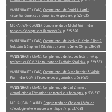
VANDENHAUTE (JEAN),
Compte rendu de Daniel L. Hartl :
«Essential Genetics : a Genomics Perspective»
, p. 523-525
MICHA (JEAN-CLAUDE),
Compte rendu de Michel Girin : «Les
poissons d'élevage sont-ils stressés ?»
, p. 525-526
VANDENHAUTE (JEAN),
Compte rendu de Jocelyn E. Krebs, Elliott S.
Goldstein & Stephen T. Kilpatrick : «Lewin's Genes XI»
, p. 526-529
VANDENHAUTE (JEAN),
Compte rendu de Jacques Testart : «À qui
profitent les OGM ? Le tournant de l'«affaire Séralini»»
, p. 529-533
VANDENHAUTE (JEAN),
Compte rendu de Sylvie Berthier & Valérie
Péan : «Les OGM à l'épreuve des arguments»
, p. 533-536
VANDENHAUTE (JEAN),
Compte rendu de Carl Zimmer :
«Introduction à l'évolution : ce merveilleux bricolage»
, p. 536-537
MICHA (JEAN-CLAUDE),
Compte rendu de Christian Lévêque :
«L'écologie est-elle encore scientifique ?»
, p. 537-538