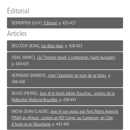
Éditorial
DEMORTIER (GUY),
Éditorial
, p. 425-427
Articles
DELCOUR (JEAN),
Les deux Jean
, p. 428-433
VIDAL (MARC),
«Si l'homme doute, il comprend» (Saint Augustin)
,
p. 434-435
HERMAND (DAMIEN),
«Voir l'évolution en train de se faire»
, p.
436-438
DEVOS (PIERRE),
Jean et le Fonds Adrien Bauchau : actions de la
Fédération Wallonie-Bruxelles
, p. 439-441
MICHA (JEAN-CLAUDE),
Jean et son appui aux Pays Moins Avancés
(PMA) en Afrique : actions en RD Congo, au Cameroun, en Côte
d'Ivoire et en Mauritanie
, p. 442-445