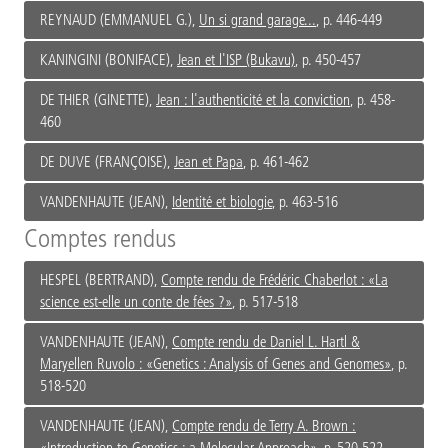
REYNAUD (EMMANUEL G.),
Un si grand garage...
, p. 446-449
KANINGINI (BONIFACE),
Jean et l'ISP (Bukavu)
, p. 450-457
DE THIER (GINETTE),
Jean : l'authenticité et la conviction
, p. 458-
460
DE DUVE (FRANÇOISE),
Jean et Papa
, p. 461-462
VANDENHAUTE (JEAN),
Identité et biologie
, p. 463-516
Comptes rendus
HESPEL (BERTRAND),
Compte rendu de Frédéric Chaberlot : «La
science est-elle un conte de fées ?»
, p. 517-518
VANDENHAUTE (JEAN),
Compte rendu de Daniel L. Hartl &
Maryellen Ruvolo : «Genetics : Analysis of Genes and Genomes»
, p.
518-520
VANDENHAUTE (JEAN),
Compte rendu de Terry A. Brown :
«Introduction to Genetics : a Molecular Approach»
, p. 520-522