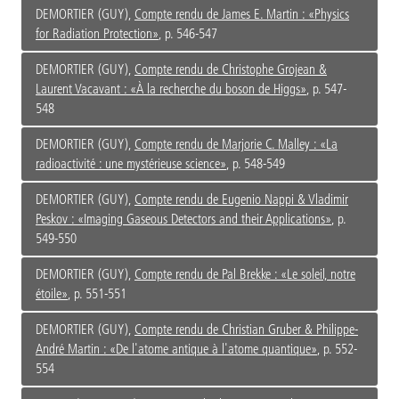
DEMORTIER (GUY),
Compte rendu de James E. Martin : «Physics
for Radiation Protection»
, p. 546-547
DEMORTIER (GUY),
Compte rendu de Christophe Grojean &
Laurent Vacavant : «À la recherche du boson de Higgs»
, p. 547-
548
DEMORTIER (GUY),
Compte rendu de Marjorie C. Malley : «La
radioactivité : une mystérieuse science»
, p. 548-549
DEMORTIER (GUY),
Compte rendu de Eugenio Nappi & Vladimir
Peskov : «Imaging Gaseous Detectors and their Applications»
, p.
549-550
DEMORTIER (GUY),
Compte rendu de Pal Brekke : «Le soleil, notre
étoile»
, p. 551-551
DEMORTIER (GUY),
Compte rendu de Christian Gruber & Philippe-
André Martin : «De l'atome antique à l'atome quantique»
, p. 552-
554