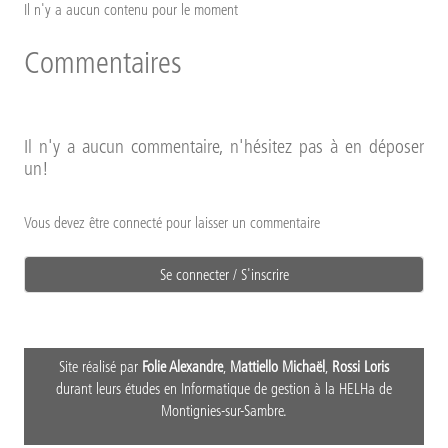
Il n'y a aucun contenu pour le moment
Commentaires
Il n'y a aucun commentaire, n'hésitez pas à en déposer
un!
Vous devez être connecté pour laisser un commentaire
Se connecter / S'inscrire
Site réalisé par
Folie Alexandre
,
Mattiello Michaël
,
Rossi Loris
durant leurs études en Informatique de gestion à la HELHa de
Montignies-sur-Sambre.